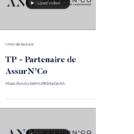
Load video
1 min de lecture
TP - Partenaire de
AssurN'Co
https://youtu.be/mU9EbApQoAA