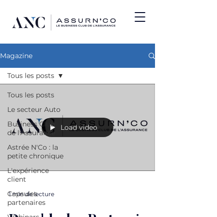
Magazine
Tous les posts
Tous les posts
Le secteur Auto
Business Club
Load video
de l'Assurance
Astrée N'Co : la
petite chronique
L'expérience
client
Capsules
1 min de lecture
partenaires