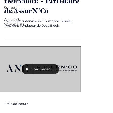
Webinars
Deepblock - Partenaire
Soirées
de AssurN'Co
Partenaires
Cuisine &
Découvrez l’interview de Christophe Lemée,
Connexions
Président Fondateur de Deep Block
Load video
1 min de lecture