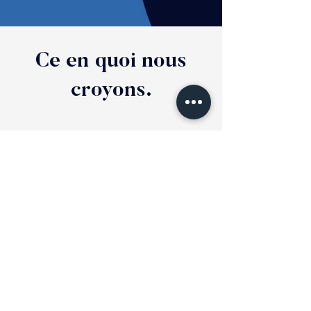
Ce en quoi nous
croyons.
Depuis
2009
AssurN'Co s'est imposé comme le