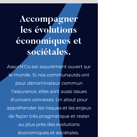
Accompagner
les évolutions
économiques et
sociétales.
AssurN'Co est assurément ouvert sur
le monde. Si nos communautés ont
pour dénominateur commun
l'assurance, elles sont aussi issues
d'univers connexes. Un atout pour
appréhender les risques et les enjeux
de façon très pragmatique et rester
au plus près des évolutions
économiques et sociétales.