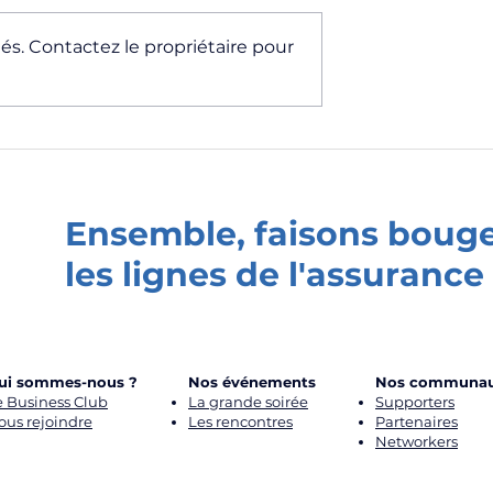
s. Contactez le propriétaire pour
Partenaire de
Precisely - Partenaire de
AssurN'Co
Ensemble, faisons boug
les lignes de l'assurance 
ui sommes-nous ?
Nos événements
Nos communau
e Business Club
La grande soirée
Supporters
ous rejoindre
Les renc
ontres
Partenaires
Networkers