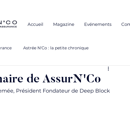
Accueil
Magazine
Evénements
Co
urance
Astrée N'Co : la petite chronique
rs
Soirées Partenaires
Cuisine & Connexions
naire de AssurN'Co
Lemée, Président Fondateur de Deep Block