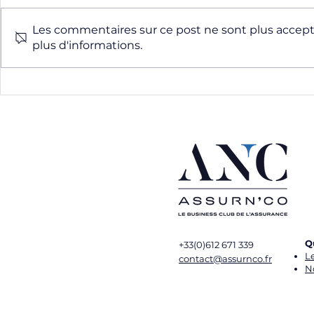
Les commentaires sur ce post ne sont plus accepté
plus d'informations.
Taylormade Recrutement -
Covéa PJ - 
Partenaire de AssurN'Co
AssurN'Co
Q
+33(0)612 671 339
L
contact@assurnco.fr
N