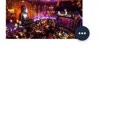
Grande soirée
Networking - Bubbha-
Bar Paris
jeu. 03 déc.
Plus d'infos
Inscriptions