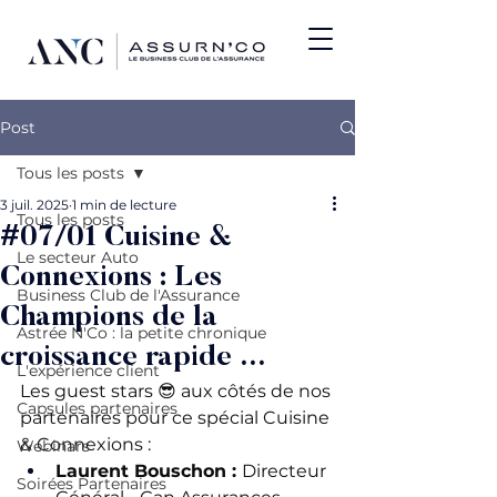
Post
Tous les posts
3 juil. 2025
1 min de lecture
Tous les posts
#07/01 Cuisine &
Le secteur Auto
Connexions : Les
Business Club de l'Assurance
Champions de la
Astrée N'Co : la petite chronique
croissance rapide ...
L'expérience client
Les guest stars 😎 aux côtés de nos 
Capsules partenaires
partenaires pour ce spécial Cuisine 
& Connexions :
Webinars
Laurent Bouschon : 
Directeur 
Soirées Partenaires