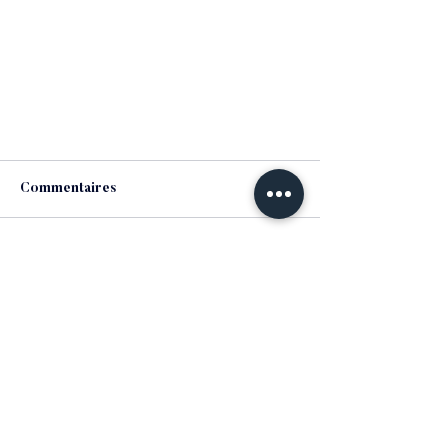
Commentaires
Les commentaires sur ce post
ne sont plus acceptés.
Contactez le propriétaire pour
plus d'informations.
Precisely - Partenaire de
AssurN'Co
Ensemble, faisons