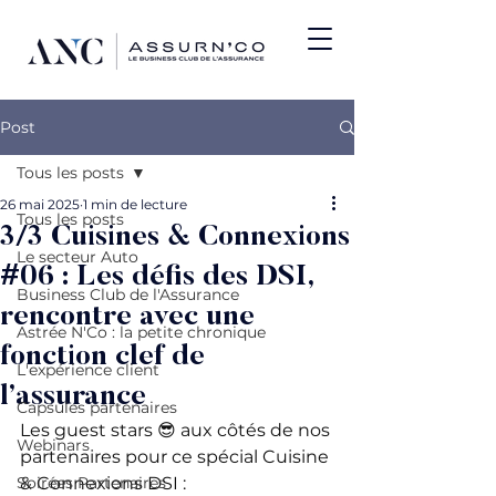
Post
Tous les posts
26 mai 2025
1 min de lecture
Tous les posts
3/3 Cuisines & Connexions
Le secteur Auto
#06 : Les défis des DSI,
Business Club de l'Assurance
rencontre avec une
Astrée N'Co : la petite chronique
fonction clef de
L'expérience client
l’assurance
Capsules partenaires
Les guest stars 😎 aux côtés de nos 
Webinars
partenaires pour ce spécial Cuisine 
Soirées Partenaires
& Connexions DSI : 