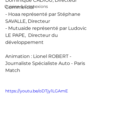
Dominique CADIOU, Directeur 
Cuisine & Connexions
Commercial 
- Hoaa représenté par Stéphane 
SAVALLE, Directeur 
- Mutuaide représenté par Ludovic 
LE PAPE,  Directeur du 
développement 
Animation : Lionel ROBERT - 
Journaliste Spécialiste Auto - Paris 
Match
https://youtu.be/oDTjy1LGAmE