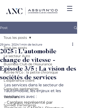
Post
Tous les posts
29 janv. 2024
1 min de lecture
Tous les posts
2025 : L'automobile
Le secteur Auto
change de vitesse -
Business Club de l'Assurance
Episode 3/5 : La vision des
Astrée N'Co : la petite chronique
sociétés de services
L'expérience client
Les services dans le secteur de 
Capsules partenaires
l'automobile, les enjeux et les 
tendances avec :
Webinars
- Carglass représenté par 
Soirées Partenaires