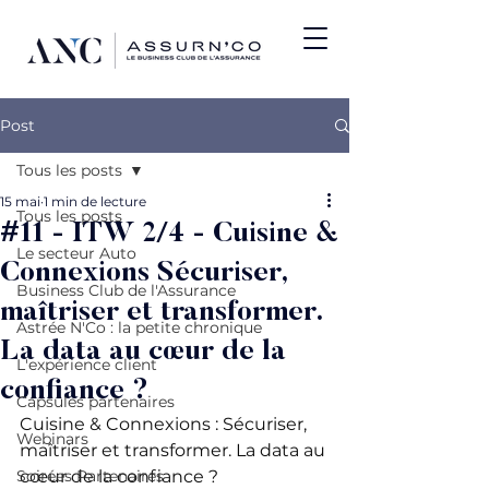
Post
Tous les posts
15 mai
1 min de lecture
Tous les posts
#11 - ITW 2/4 - Cuisine &
Le secteur Auto
Connexions Sécuriser,
Business Club de l'Assurance
maîtriser et transformer.
Astrée N'Co : la petite chronique
La data au cœur de la
L'expérience client
confiance ?
Capsules partenaires
Cuisine & Connexions : Sécuriser, 
Webinars
maîtriser et transformer. La data au 
Soirées Partenaires
cœur de la confiance ? 