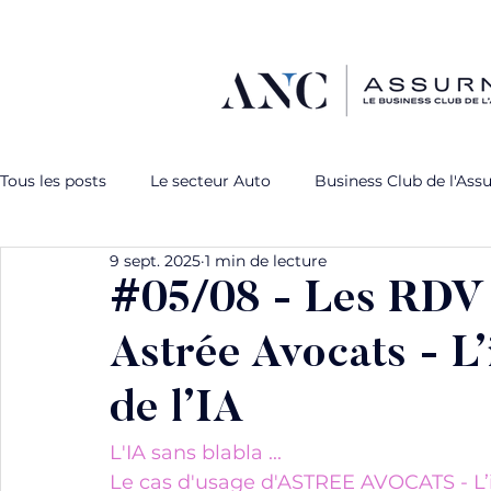
Tous les posts
Le secteur Auto
Business Club de l'Ass
9 sept. 2025
1 min de lecture
L'expérience client
Capsules partenaires
Webina
#05/08 - Les RDV d
Astrée Avocats - L
de l’IA
L'IA sans blabla ... 
Le cas d'usage d'ASTREE AVOCATS - L’i