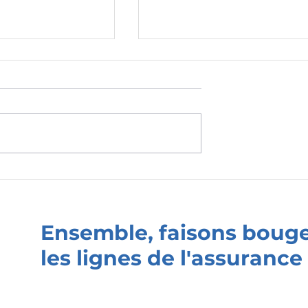
es RDV de
#05/10 - Les RDV de
ient - VIALINK -
relation client - Adelia,
ion de la
l'assistant juridique enrich
 digitale
Ensemble, faisons boug
les lignes de l'assurance 