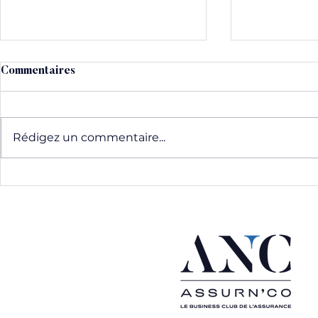
Commentaires
Rédigez un commentaire...
#05/End - Les RDV de
#05/11 - L
relation client - Clap de fin
relation cl
pour Claire Morel
L'IA révolut
transaction