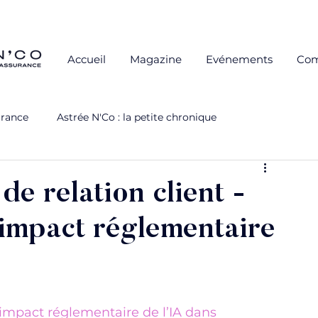
Accueil
Magazine
Evénements
Co
urance
Astrée N'Co : la petite chronique
rs
Soirées Partenaires
Cuisine & Connexions
e relation client -
’impact réglementaire
mpact réglementaire de l’IA dans 